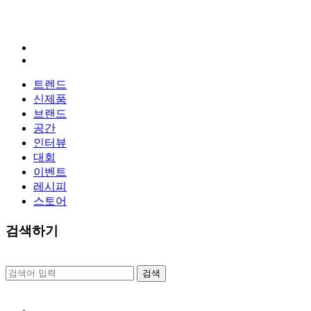
트렌드
신제품
브랜드
공간
인터뷰
대회
이벤트
레시피
스토어
검색하기
검
색: