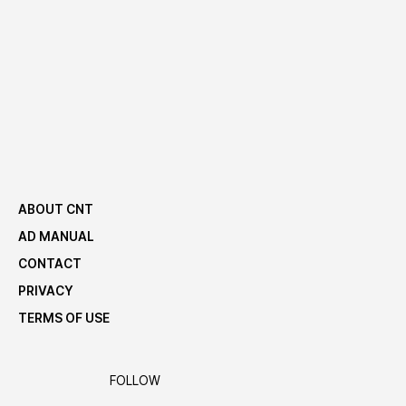
식약처, 디카페인 기준 대폭 강화…2026년부터 ‘카
페인 0.1% 미만’만 표시 가능
프리미엄 RTD 커피가 뜨고 있다
대한민국, 커피공화국 됐다
ABOUT CNT
AD MANUAL
CONTACT
PRIVACY
TERMS OF USE
FOLLOW