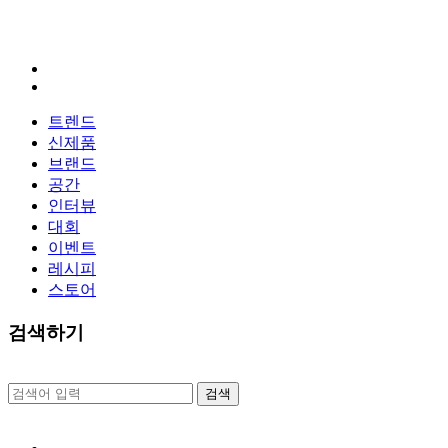
트렌드
신제품
브랜드
공간
인터뷰
대회
이벤트
레시피
스토어
검색하기
검
색: