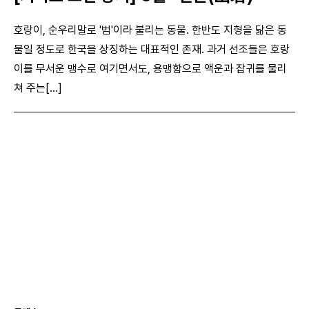
호랑이, 순우리말로 '범'이라 불리는 동물. 한반도 지형을 닮은 동
물일 정도로 한국을 상징하는 대표적인 존재. 과거 선조들은 호랑
이를 무서운 맹수로 여기면서도, 용맹함으로 액운과 잡귀를 물리
쳐 주는[...]