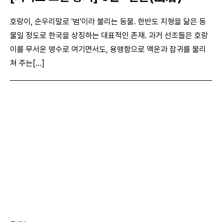
호랑이, 순우리말로 '범'이라 불리는 동물. 한반도 지형을 닮은 동
물일 정도로 한국을 상징하는 대표적인 존재. 과거 선조들은 호랑
이를 무서운 맹수로 여기면서도, 용맹함으로 액운과 잡귀를 물리
쳐 주는[...]