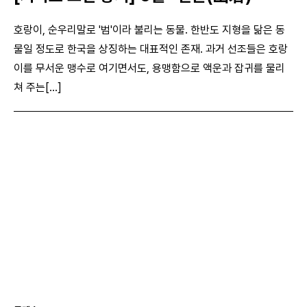
호랑이, 순우리말로 '범'이라 불리는 동물. 한반도 지형을 닮은 동
물일 정도로 한국을 상징하는 대표적인 존재. 과거 선조들은 호랑
이를 무서운 맹수로 여기면서도, 용맹함으로 액운과 잡귀를 물리
쳐 주는[...]