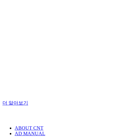
커피앤티 매거진
뉴스레
터
매주 월요일, 커피앤티에서 선별한
카페업계의 트렌드를 받아보세요.
더 알아보기
ABOUT CNT
AD MANUAL