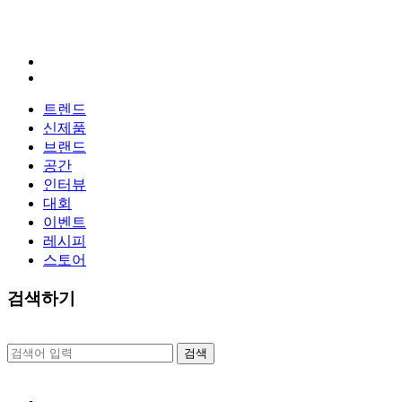
트렌드
신제품
브랜드
공간
인터뷰
대회
이벤트
레시피
스토어
검색하기
검
색: