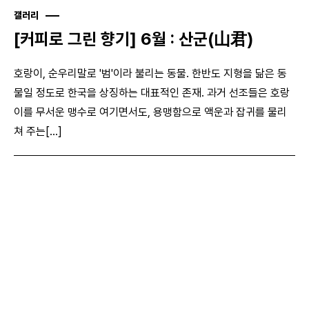
갤러리
[커피로 그린 향기] 6월 : 산군(山君)
호랑이, 순우리말로 '범'이라 불리는 동물. 한반도 지형을 닮은 동
물일 정도로 한국을 상징하는 대표적인 존재. 과거 선조들은 호랑
이를 무서운 맹수로 여기면서도, 용맹함으로 액운과 잡귀를 물리
쳐 주는[...]